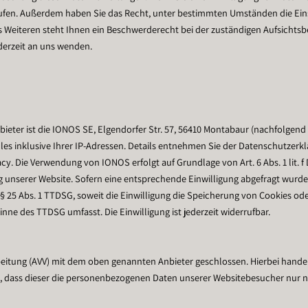
derrufen. Außerdem haben Sie das Recht, unter bestimmten Umständen die Ei
eiteren steht Ihnen ein Beschwerderecht bei der zuständigen Aufsichtsbe
erzeit an uns wenden.
bieter ist die IONOS SE, Elgendorfer Str. 57, 56410 Montabaur (nachfolgen
les inklusive Ihrer IP-Adressen. Details entnehmen Sie der Datenschutzer
y. Die Verwendung von IONOS erfolgt auf Grundlage von Art. 6 Abs. 1 lit. f
g unserer Website. Sofern eine entsprechende Einwilligung abgefragt wurde, 
d § 25 Abs. 1 TTDSG, soweit die Einwilligung die Speicherung von Cookies od
Sinne des TTDSG umfasst. Die Einwilligung ist jederzeit widerrufbar.
rbeitung (AVV) mit dem oben genannten Anbieter geschlossen. Hierbei hande
et, dass dieser die personenbezogenen Daten unserer Websitebesucher nur