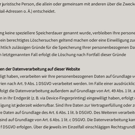
der juristische Person, die allein oder gemeinsam mit anderen über die Zwec
l-Adressen o. Ä.) entscheidet.
ng keine speziellere Speicherdauer genannt wurde, verbleiben Ihre person
ie ein berechtigtes Löschersuchen geltend machen oder eine Einwilligung z
chtlich zulässigen Gründe für die Speicherung Ihrer personenbezogenen Dat
 letztgenannten Fall erfolgt die Löschung nach Fortfall dieser Gründe
en der Datenverarbeitung auf dieser Website
ligt haben, verarbeiten wir Ihre personenbezogenen Daten auf Grundlage von A
ien nach Art. 9 Abs. 1 DSGVO verarbeitet werden. Im Falle einer ausdrückli
olgt die Datenverarbeitung außerdem auf Grundlage von Art. 49 Abs. 1 lit. 
 in Ihr Endgerät (z. B. via Device-Fingerprinting) eingewilligt haben, erfolg
igung ist jederzeit widerrufbar. Sind Ihre Daten zur Vertragserfüllung oder 
 Daten auf Grundlage des Art. 6 Abs. 1 lit. b DSGVO. Des Weiteren verarbeite
 sind auf Grundlage von Art. 6 Abs. 1 lit. c DSGVO. Die Datenverarbeitung k
it. f DSGVO erfolgen. Über die jeweils im Einzelfall einschlägigen Rechtsgru