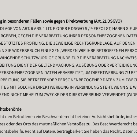
 in besonderen Fällen sowie gegen Direktwerbung (Art. 21 DSGVO)
GE VON ART. 6 ABS. 1 LIT. E ODER F DSGVO 5 / 9 ERFOLGT, HABEN SIE 
ERGEBEN, GEGEN DIE VERARBEITUNG IHRER PERSONENBEZOGENEN DATEN
GESTÜTZTES PROFILING. DIE JEWEILIGE RECHTSGRUNDLAGE, AUF DENEN
NN SIE WIDERSPRUCH EINLEGEN, WERDEN WIR IHRE BETROFFENEN PER
 ZWINGENDE SCHUTZWÜRDIGE GRÜNDE FÜR DIE VERARBEITUNG NACHWEISE
RBEITUNG DIENT DER GELTENDMACHUNG, AUSÜBUNG ODER VERTEIDIGU
RE PERSONENBEZOGENEN DATEN VERARBEITET, UM DIREKTWERBUNG ZU BET
ARBEITUNG SIE BETREFFENDER PERSONENBEZOGENER DATEN ZUM ZWEC
EIT ES MIT SOLCHER DIREKTWERBUNG IN VERBINDUNG STEHT. WENN SIE 
ND NICHT MEHR ZUM ZWECKE DER DIREKTWERBUNG VERWENDET (WIDERSP
chtsbehörde
ht den Betroffenen ein Beschwerderecht bei einer Aufsichtsbehörde, insbes
atzes oder des Orts des mutmaßlichen Verstoßes zu. Das Beschwerderecht b
echtsbehelfe. Recht auf Datenübertragbarkeit Sie haben das Recht, Daten, d